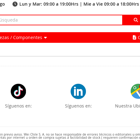
ago
Lun y Mar: 09:00 a 19:00Hrs | Mie a Vie 09:00 a 18:00Hrs
Piezas / Componentes
Síguenos en:
Síguenos en:
Nuestra Ubi
 previo aviso. Wei Chile S. A. no se hace responsable de errores técnicos o editoriales u o
ntas por internet u orden de compra sujetas a factibilidad de stock ( requieren confirmación 