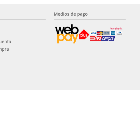
Medios de pago
uenta
mpra
.