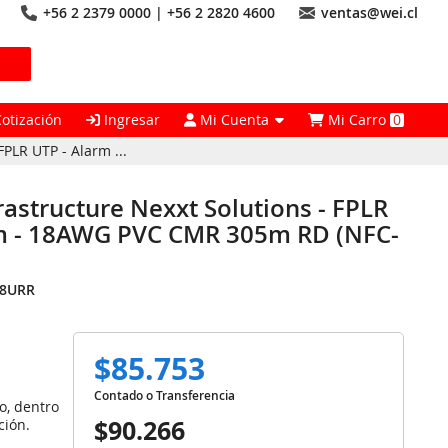
+56 2 2379 0000 | +56 2 2820 4600
ventas@wei.cl
Cotización
Ingresar
Mi Cuenta
Mi Carro
0
FPLR UTP - Alarm ...
rastructure Nexxt Solutions - FPLR
 m - 18AWG PVC CMR 305m RD (NFC-
18URR
$85.753
Contado o Transferencia
o, dentro
$90.266
ción.