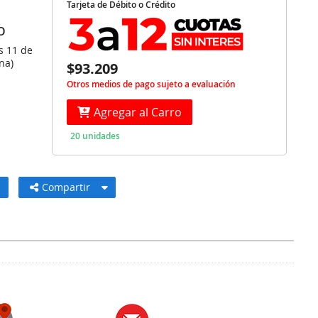
Tarjeta de Débito o Crédito
O
s 11 de
na)
$93.209
Otros medios de pago sujeto a evaluación
Agregar al Carro
20 unidades
Compartir