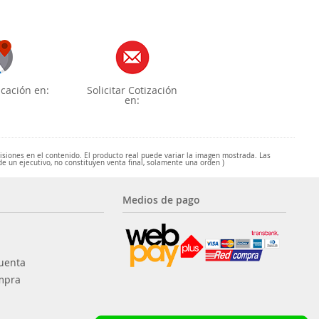
cación en:
Solicitar Cotización
en:
misiones en el contenido. El producto real puede variar la imagen mostrada. Las
de un ejecutivo, no constituyen venta final, solamente una orden )
Medios de pago
uenta
mpra