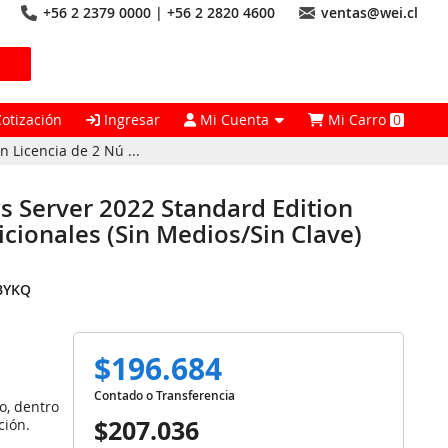
+56 2 2379 0000 | +56 2 2820 4600
ventas@wei.cl
Cotización
Ingresar
Mi Cuenta
Mi Carro
0
 Licencia de 2 Nú ...
s Server 2022 Standard Edition
icionales (Sin Medios/Sin Clave)
BYKQ
$196.684
Contado o Transferencia
o, dentro
$207.036
ción.