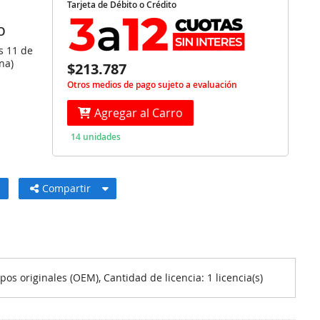
Tarjeta de Débito o Crédito
O
s 11 de
na)
$213.787
Otros medios de pago sujeto a evaluación
Agregar al Carro
14 unidades
Compartir
s originales (OEM), Cantidad de licencia: 1 licencia(s)