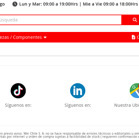
ago
Lun y Mar: 09:00 a 19:00Hrs | Mie a Vie 09:00 a 18:00Hrs
Piezas / Componentes
Síguenos en:
Síguenos en:
Nuestra Ubi
 previo aviso. Wei Chile S. A. no se hace responsable de errores técnicos o editoriales u o
ntas por internet u orden de compra sujetas a factibilidad de stock ( requieren confirmación 