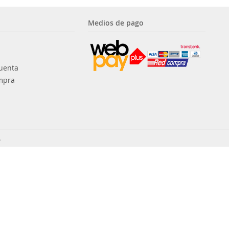
Medios de pago
uenta
mpra
.