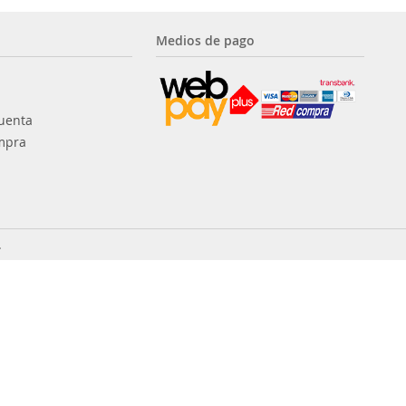
Medios de pago
uenta
mpra
.