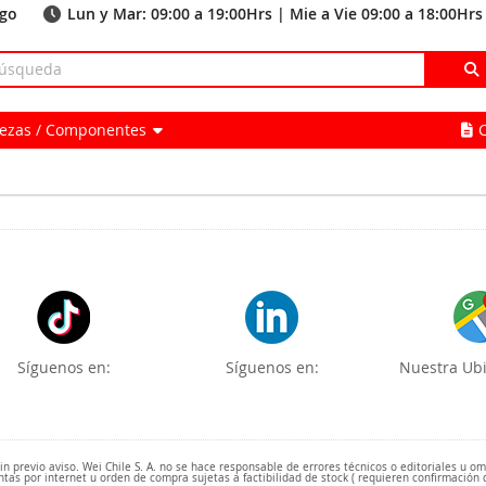
ago
Lun y Mar: 09:00 a 19:00Hrs | Mie a Vie 09:00 a 18:00Hrs
Piezas / Componentes
Síguenos en:
Síguenos en:
Nuestra Ubi
 previo aviso. Wei Chile S. A. no se hace responsable de errores técnicos o editoriales u o
ntas por internet u orden de compra sujetas a factibilidad de stock ( requieren confirmación 