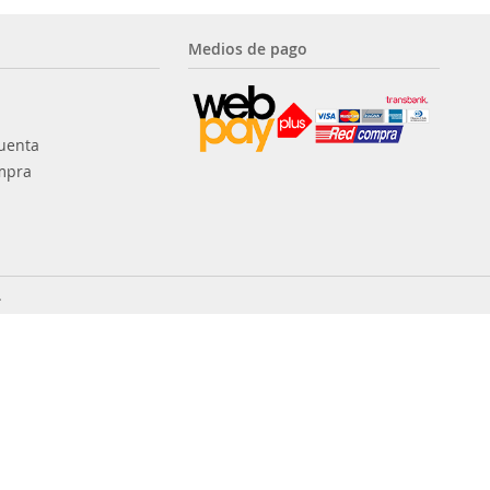
Medios de pago
uenta
mpra
.