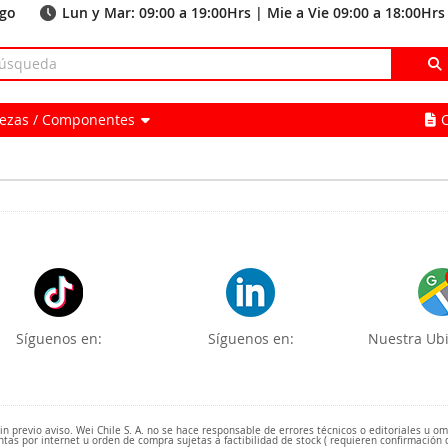
ago
Lun y Mar: 09:00 a 19:00Hrs | Mie a Vie 09:00 a 18:00Hrs
Piezas / Componentes
Síguenos en:
Síguenos en:
Nuestra Ubi
 previo aviso. Wei Chile S. A. no se hace responsable de errores técnicos o editoriales u o
ntas por internet u orden de compra sujetas a factibilidad de stock ( requieren confirmación 