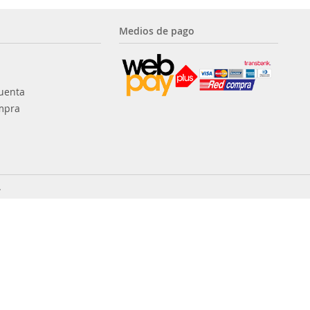
Medios de pago
uenta
mpra
.