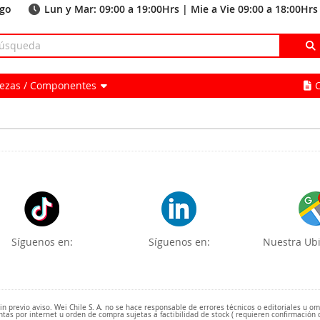
ago
Lun y Mar: 09:00 a 19:00Hrs | Mie a Vie 09:00 a 18:00Hrs
Piezas / Componentes
Síguenos en:
Síguenos en:
Nuestra Ubi
 previo aviso. Wei Chile S. A. no se hace responsable de errores técnicos o editoriales u o
ntas por internet u orden de compra sujetas a factibilidad de stock ( requieren confirmación 