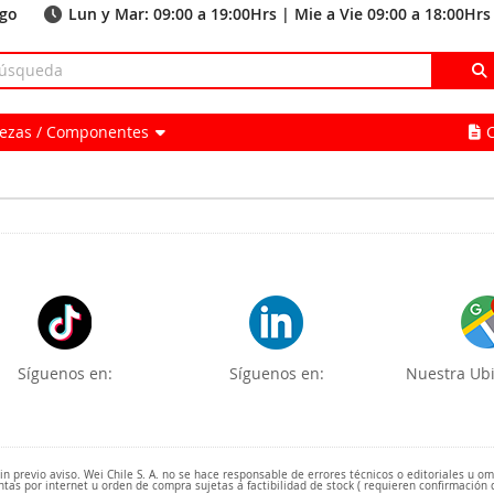
ago
Lun y Mar: 09:00 a 19:00Hrs | Mie a Vie 09:00 a 18:00Hrs
Piezas / Componentes
Síguenos en:
Síguenos en:
Nuestra Ubi
 previo aviso. Wei Chile S. A. no se hace responsable de errores técnicos o editoriales u o
ntas por internet u orden de compra sujetas a factibilidad de stock ( requieren confirmación 