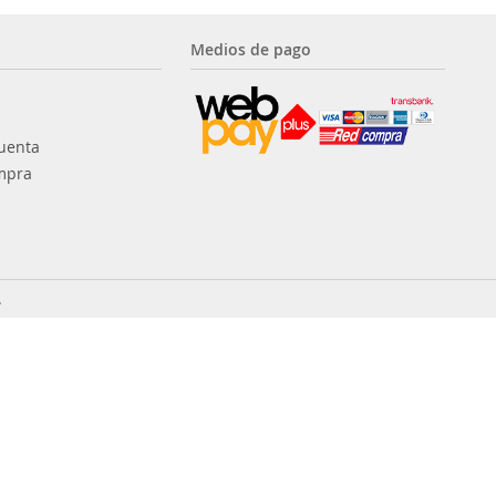
Medios de pago
uenta
mpra
.