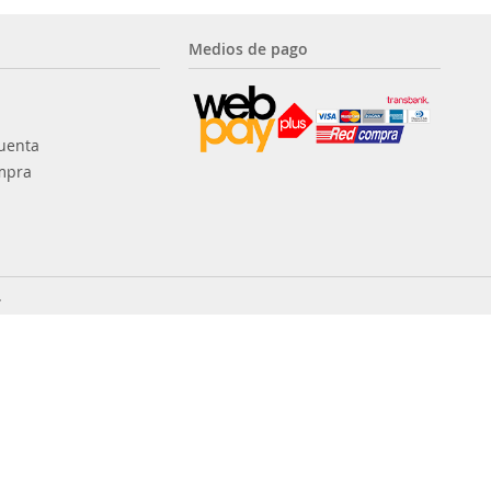
Medios de pago
uenta
mpra
.