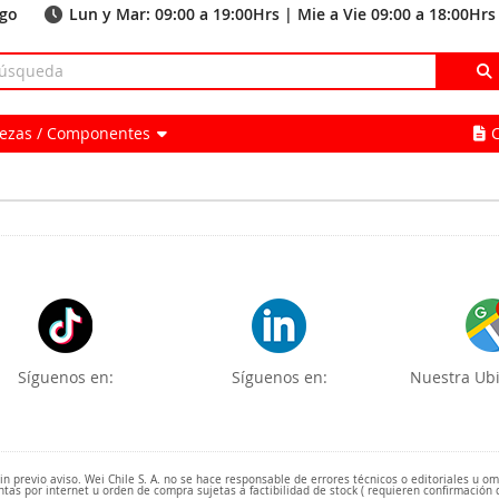
ago
Lun y Mar: 09:00 a 19:00Hrs | Mie a Vie 09:00 a 18:00Hrs
Piezas / Componentes
Síguenos en:
Síguenos en:
Nuestra Ubi
 previo aviso. Wei Chile S. A. no se hace responsable de errores técnicos o editoriales u o
ntas por internet u orden de compra sujetas a factibilidad de stock ( requieren confirmación 