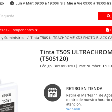
ago
Lun y Mar: 09:00 a 19:00Hrs | Mie a Vie 09:00 a 18:00Hrs
Piezas / Componentes
 y Suministros
/
Tinta T50S ULTRACHROME XD3 PHOTO BLACK CA
Tinta T50S ULTRACHRO
(T50S120)
Código:
BD576BF05D
| Part Number:
T50S
RETIRO EN TIENDA
Retira el Martes 11 de Agos
dentro de nuestro horario 
atención.
Ver tienda