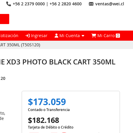
+56 2 2379 0000 | +56 2 2820 4600
ventas@wei.cl
Cotización
Ingresar
Mi Cuenta
Mi Carro
0
RT 350ML (T50S120)
ME XD3 PHOTO BLACK CART 350ML
120
$173.059
Contado o Transferencia
to,
$182.168
de
Tarjeta de Débito o Crédito