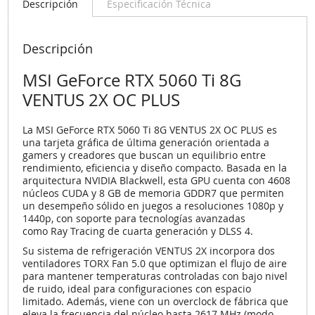
Descripción
Especificación Técnica
Descripción
MSI GeForce RTX 5060 Ti 8G
VENTUS 2X OC PLUS
La
MSI GeForce RTX 5060 Ti 8G VENTUS 2X OC PLUS
es
una tarjeta gráfica de última generación orientada a
gamers y creadores que buscan un equilibrio entre
rendimiento, eficiencia y diseño compacto. Basada en la
arquitectura
NVIDIA Blackwell
, esta GPU cuenta con
4608
núcleos CUDA
y
8 GB de memoria GDDR7
que permiten
un desempeño sólido en juegos a resoluciones 1080p y
1440p, con soporte para tecnologías avanzadas
como
Ray Tracing de cuarta generación
y
DLSS 4
.
Su sistema de refrigeración
VENTUS 2X
incorpora dos
ventiladores
TORX Fan 5.0
que optimizan el flujo de aire
para mantener temperaturas controladas con bajo nivel
de ruido, ideal para configuraciones con espacio
limitado. Además, viene con un overclock de fábrica que
eleva la frecuencia del núcleo hasta 2617 MHz (modo