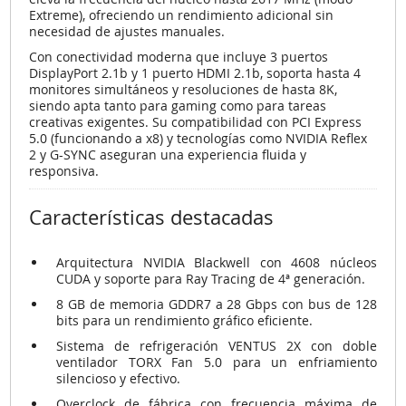
Extreme), ofreciendo un rendimiento adicional sin
necesidad de ajustes manuales.
Con conectividad moderna que incluye
3 puertos
DisplayPort 2.1b
y
1 puerto HDMI 2.1b
, soporta hasta 4
monitores simultáneos y resoluciones de hasta 8K,
siendo apta tanto para gaming como para tareas
creativas exigentes. Su compatibilidad con
PCI Express
5.0
(funcionando a x8) y tecnologías como
NVIDIA Reflex
2
y
G-SYNC
aseguran una experiencia fluida y
responsiva.
Características destacadas
Arquitectura NVIDIA Blackwell con 4608 núcleos
CUDA y soporte para Ray Tracing de 4ª generación.
8 GB de memoria GDDR7 a 28 Gbps con bus de 128
bits para un rendimiento gráfico eficiente.
Sistema de refrigeración VENTUS 2X con doble
ventilador TORX Fan 5.0 para un enfriamiento
silencioso y efectivo.
Overclock de fábrica con frecuencia máxima de