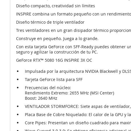
Diseño compacto, creatividad sin límites
INSPIRE combina un formato pequeño con un rendimiento mej
Diseño térmico de triple ventilador
Tres ventiladores en un gran disipador térmico proporcion
Construye en pequeño. Juega a lo grande.
Con esta tarjeta GeForce con SFF-Ready puedes obtener un
seguro y agilizar la construcción de tu PC.
GeForce RTX™ 5080 16G INSPIRE 3X OC
Impulsada por la arquitectura NVIDIA Blackwell y DLS
Tarjeta GeForce lista para SFF
Frecuencias del núcleo:
Rendimiento Extremo: 2655 MHz (MSI Center)
Boost: 2640 MHz
VENTILADOR STORMFORCE:
Siete aspas de ventilador,
Placa Base de Cobre Niquelado:
El calor de la GPU y 
Core Pipes:
Presentan un diseño cuadrado para maximiz
Wave-Curved 3.0 3.0:
Se obtiene eficiencia adicional 