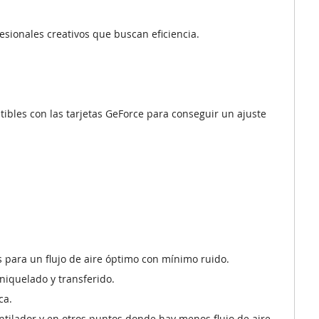
sionales creativos que buscan eficiencia.
bles con las tarjetas GeForce para conseguir un ajuste
s para un flujo de aire óptimo con mínimo ruido.
niquelado y transferido.
ca.
entilador y en otros puntos donde hay menos flujo de aire