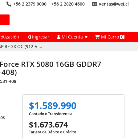
+56 2 2379 0000 | +56 2 2820 4600
ventas@wei.cl
Cotización
Ingresar
Mi Cuenta
Mi Carro
0
IRE 3X OC (912-V ...
GeForce RTX 5080 16GB GDDR7
-408)
V531-408
$1.589.990
Contado o Transferencia
ros
$1.673.674
Tarjeta de Débito o Crédito