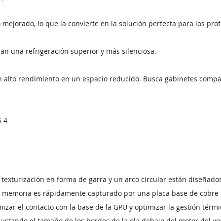
orado, lo que la convierte en la solución perfecta para los profe
an una refrigeración superior y más silenciosa.
 alto rendimiento en un espacio reducido. Busca gabinetes compati
S 4
 texturización en forma de garra y un arco circular están diseñado
la memoria es rápidamente capturado por una placa base de cobre 
ar el contacto con la base de la GPU y optimizar la gestión térmi
ajustando el tamaño de los bordes de la ola debajo del motor del v