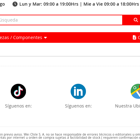
ago
Lun y Mar: 09:00 a 19:00Hrs | Mie a Vie 09:00 a 18:00Hrs
Piezas / Componentes
Síguenos en:
Síguenos en:
Nuestra Ubi
 previo aviso. Wei Chile S. A. no se hace responsable de errores técnicos o editoriales u o
ntas por internet u orden de compra sujetas a factibilidad de stock ( requieren confirmación 