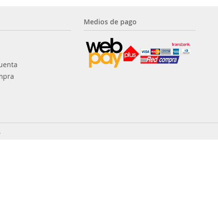
Medios de pago
uenta
mpra
.