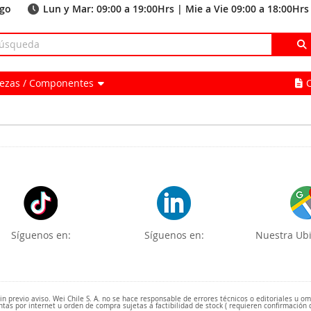
ago
Lun y Mar: 09:00 a 19:00Hrs | Mie a Vie 09:00 a 18:00Hrs
Piezas / Componentes
Síguenos en:
Síguenos en:
Nuestra Ubi
 previo aviso. Wei Chile S. A. no se hace responsable de errores técnicos o editoriales u o
ntas por internet u orden de compra sujetas a factibilidad de stock ( requieren confirmación 