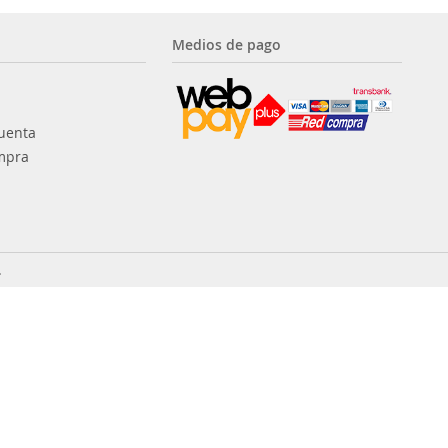
Medios de pago
uenta
mpra
.