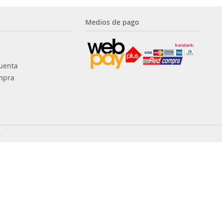
Medios de pago
uenta
mpra
.