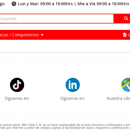
ago
Lun y Mar: 09:00 a 19:00Hrs | Mie a Vie 09:00 a 18:00Hrs
Piezas / Componentes
Síguenos en:
Síguenos en:
Nuestra Ubi
 previo aviso. Wei Chile S. A. no se hace responsable de errores técnicos o editoriales u o
ntas por internet u orden de compra sujetas a factibilidad de stock ( requieren confirmación 