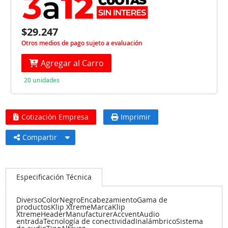
$29.247
Otros medios de pago sujeto a evaluación
Agregar al Carro
20 unidades
Cotización Empresa
Imprimir
Compartir
Especificación Técnica
DiversoColorNegroEncabezamientoGama de
productosKlip XtremeMarcaKlip
XtremeHeaderManufacturerAccventAudio
entradaTecnología de conectividadInalámbricoSistema