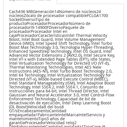
Caché36 MBGeneración14Número de núcleos24
núcleosZócalo de procesador compatibleFCLGA1700
SocketDiversoTipo de
productoProcesadorProcesadorNúmero de
procesadorI9-14900FDiversoPaquete de
procesadorProcesador Intel en
cajaProcesadorCaracterísticasIntel Thermal Velocity
Boost, Intel Boot Guard, Intel Volume Management
Device (VMD), Intel Speed Shift Technology, Intel Turbo
Boost Max Technology 3.0, Tecnología Hyper-Threading,
Enhanced SpeedStep technology, Intel OS Guard, Intel
Advanced Vector Extensions 2 (AVX2.0), Intel Secure Key,
Intel VT-x with Extended Page Tables (EPT), Idle States,
Intel Virtualization Technology for Directed I/O (VT-d),
Thermal Monitoring Technologies, Intel AES New
Instructions (AES-NI), Intel Turbo Boost Technology 2.0,
Intel 64 Technology, Intel Virtualization Technology for
Directed (VT-x), Mode-based Execute Control (MBEC),
Intel Standard Manageability (ISM), Intel Adaptive Boost
Technology, Intel SSE4.2, Intel SSE4.1, Conjunto de
instrucciones para 64-bit, Intel Thread Director, Intel
Gaussian and Neural Accelerator 3.0, Intel Control-Flow
Enforcement Technology, Capacidad de bit de
desactivación de ejecución, Intel Deep Learning Boost
(DL Boost)Velocidad del bus8
GT/sEncabezamientoCantidad
empaquetada1FabricanteIntelMarcaIntelServicio y
mantenimientoTipo3 años de
garantíaProcesadorVelocidad reloj2
GHzFabricanteIntelCantidad instalada1TipoCore i9