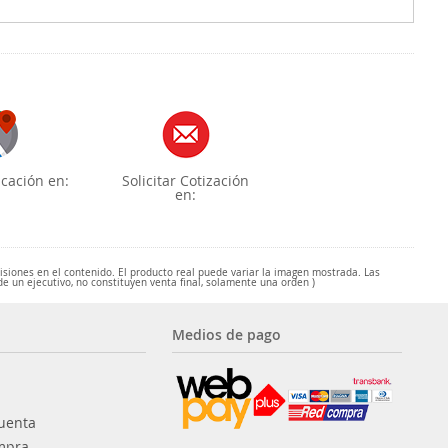
cación en:
Solicitar Cotización
en:
misiones en el contenido. El producto real puede variar la imagen mostrada. Las
de un ejecutivo, no constituyen venta final, solamente una orden )
Medios de pago
uenta
mpra