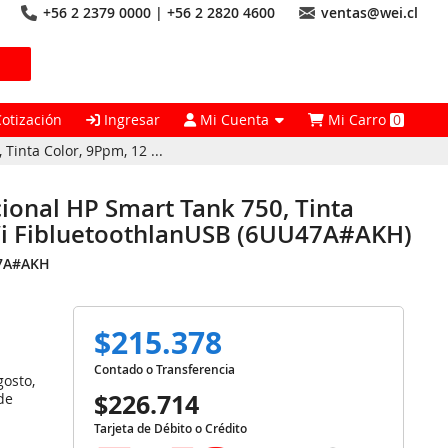
+56 2 2379 0000 | +56 2 2820 4600
ventas@wei.cl
Cotización
Ingresar
Mi Cuenta
Mi Carro
0
Tinta Color, 9Ppm, 12 ...
ional HP Smart Tank 750, Tinta
Wi FibluetoothlanUSB (6UU47A#AKH)
7A#AKH
$215.378
Contado o Transferencia
gosto,
$226.714
de
Tarjeta de Débito o Crédito