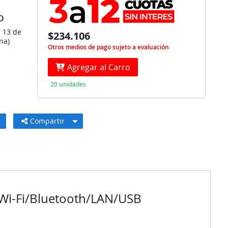
O
s 13 de
$234.106
na)
Otros medios de pago sujeto a evaluación
Agregar al Carro
20 unidades
Compartir
 Wi-Fi/Bluetooth/LAN/USB