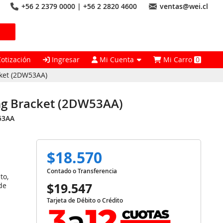
+56 2 2379 0000 | +56 2 2820 4600
ventas@wei.cl
Cotización
Ingresar
Mi Cuenta
Mi Carro
0
ket (2DW53AA)
ng Bracket (2DW53AA)
53AA
$18.570
Contado o Transferencia
to,
$19.547
de
Tarjeta de Débito o Crédito