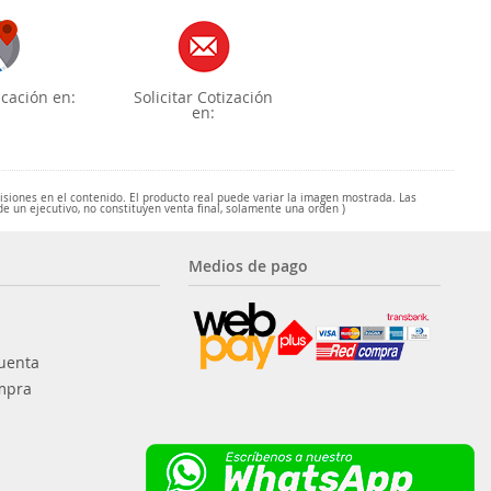
cación en:
Solicitar Cotización
en:
misiones en el contenido. El producto real puede variar la imagen mostrada. Las
de un ejecutivo, no constituyen venta final, solamente una orden )
Medios de pago
uenta
mpra