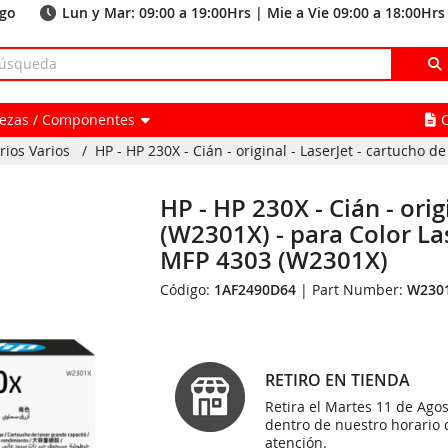
ago
Lun y Mar: 09:00 a 19:00Hrs | Mie a Vie 09:00 a 18:00Hrs
Piezas / Componentes
rios Varios
/
HP - HP 230X - Cián - original - LaserJet - cartucho de
HP - HP 230X - Cián - orig
(W2301X) - para Color La
MFP 4303 (W2301X)
Código:
1AF2490D64
| Part Number:
W230
RETIRO EN TIENDA
Retira el Martes 11 de Agos
dentro de nuestro horario 
atención.