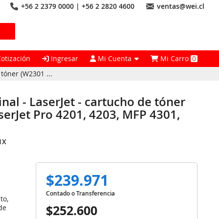
+56 2 2379 0000 | +56 2 2820 4600
ventas@wei.cl
Cotización
Ingresar
Mi Cuenta
Mi Carro
0
 tóner (W2301 ...
inal - LaserJet - cartucho de tóner
serJet Pro 4201, 4203, MFP 4301,
1X
$239.971
Contado o Transferencia
to,
$252.600
de