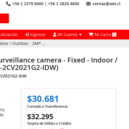
+56 2 2379 0000 | +56 2 2820 4600
ventas@wei.cl
Cotización
Ingresar
Mi Cuenta
Mi Carro
0
ndoor / Outdoor - 2MP ...
urveillance camera - Fixed - Indoor /
S-2CV2021G2-IDW)
CV2021G2-IDW
$30.681
Contado o Transferencia
to,
$32.295
de
Tarjeta de Débito o Crédito