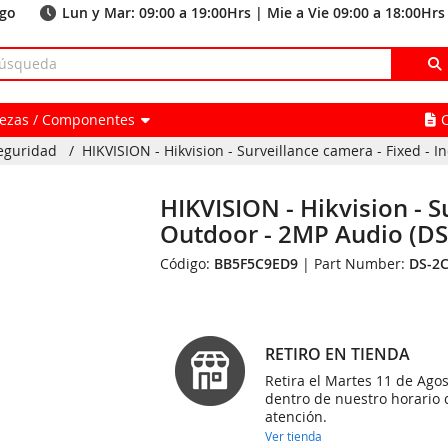
ago
Lun y Mar: 09:00 a 19:00Hrs | Mie a Vie 09:00 a 18:00Hrs
Piezas / Componentes
eguridad
/
HIKVISION - Hikvision - Surveillance camera - Fixed - I
HIKVISION - Hikvision - S
Outdoor - 2MP Audio (D
Código:
BB5F5C9ED9
| Part Number:
DS-2
RETIRO EN TIENDA
Retira el Martes 11 de Agos
dentro de nuestro horario 
atención.
Ver tienda