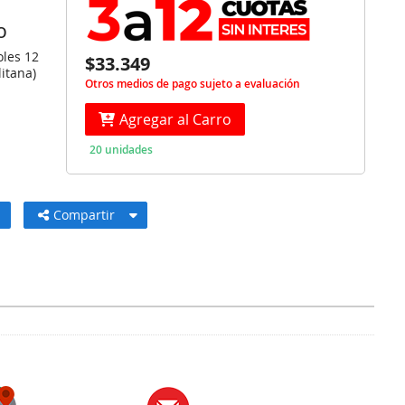
O
oles 12
$33.349
itana)
Otros medios de pago sujeto a evaluación
Agregar al Carro
20 unidades
Compartir