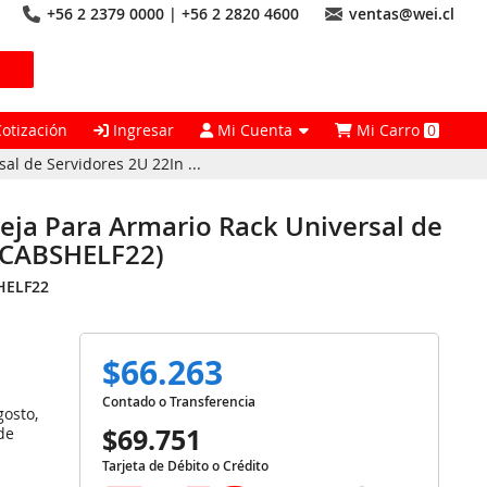
+56 2 2379 0000 | +56 2 2820 4600
ventas@wei.cl
Cotización
Ingresar
Mi Cuenta
Mi Carro
0
l de Servidores 2U 22In ...
eja Para Armario Rack Universal de
 (CABSHELF22)
HELF22
$66.263
Contado o Transferencia
gosto,
$69.751
de
Tarjeta de Débito o Crédito