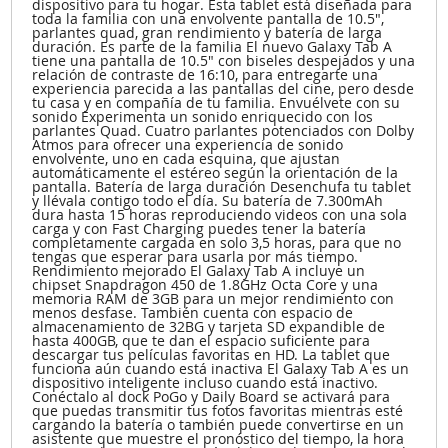
dispositivo para tu hogar. Esta tablet está diseñada para
toda la familia con una envolvente pantalla de 10.5",
parlantes quad, gran rendimiento y batería de larga
duración. Es parte de la familia El nuevo Galaxy Tab A
tiene una pantalla de 10.5" con biseles despejados y una
relación de contraste de 16:10, para entregarte una
experiencia parecida a las pantallas del cine, pero desde
tu casa y en compañía de tu familia. Envuélvete con su
sonido Experimenta un sonido enriquecido con los
parlantes Quad. Cuatro parlantes potenciados con Dolby
Atmos para ofrecer una experiencia de sonido
envolvente, uno en cada esquina, que ajustan
automáticamente el estéreo según la orientación de la
pantalla. Batería de larga duración Desenchufa tu tablet
y llévala contigo todo el día. Su batería de 7.300mAh
dura hasta 15 horas reproduciendo videos con una sola
carga y con Fast Charging puedes tener la batería
completamente cargada en solo 3,5 horas, para que no
tengas que esperar para usarla por más tiempo.
Rendimiento mejorado El Galaxy Tab A incluye un
chipset Snapdragon 450 de 1.8GHz Octa Core y una
memoria RAM de 3GB para un mejor rendimiento con
menos desfase. También cuenta con espacio de
almacenamiento de 32BG y tarjeta SD expandible de
hasta 400GB, que te dan el espacio suficiente para
descargar tus películas favoritas en HD. La tablet que
funciona aún cuando está inactiva El Galaxy Tab A es un
dispositivo inteligente incluso cuando está inactivo.
Conéctalo al dock PoGo y Daily Board se activará para
que puedas transmitir tus fotos favoritas mientras esté
cargando la batería o también puede convertirse en un
asistente que muestre el pronóstico del tiempo, la hora