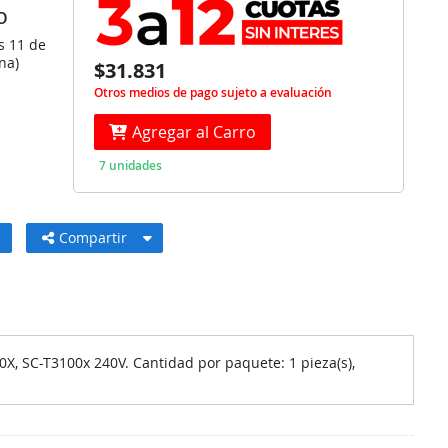
O
s 11 de
na)
$31.831
Otros medios de pago sujeto a evaluación
Agregar al Carro
7 unidades
Compartir
, SC-T3100x 240V. Cantidad por paquete: 1 pieza(s),