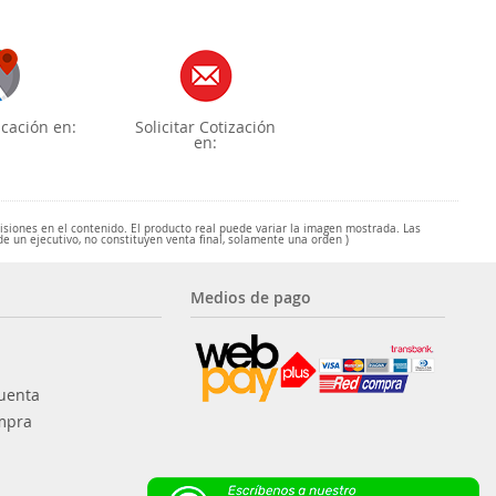
cación en:
Solicitar Cotización
en:
misiones en el contenido. El producto real puede variar la imagen mostrada. Las
de un ejecutivo, no constituyen venta final, solamente una orden )
Medios de pago
uenta
mpra