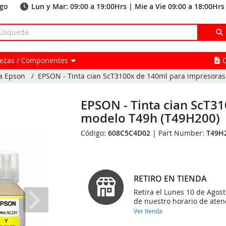
ago
Lun y Mar: 09:00 a 19:00Hrs | Mie a Vie 09:00 a 18:00Hrs
Piezas / Componentes
a Epson
/
EPSON - Tinta cian ScT3100x de 140ml para impresoras
EPSON - Tinta cian ScT3
modelo T49h (T49H200)
Código:
608C5C4D02
| Part Number:
T49H
RETIRO EN TIENDA
Retira el Lunes 10 de Agost
de nuestro horario de aten
Ver tienda