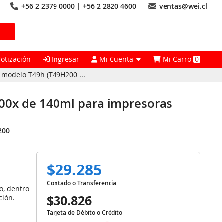
+56 2 2379 0000 | +56 2 2820 4600
ventas@wei.cl
Cotización
Ingresar
Mi Cuenta
Mi Carro
0
 modelo T49h (T49H200 ...
100x de 140ml para impresoras
200
$29.285
Contado o Transferencia
o, dentro
$30.826
ción.
Tarjeta de Débito o Crédito