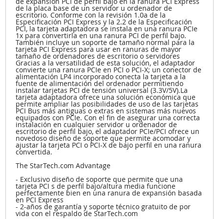
de expansión PCI de perfil bajo en la ranura PCI Express
de la placa base de un servidor u ordenador de
escritorio. Conforme con la revisión 1.0a de la
Especificación PCI Express y la 2.2 de la Especificación
PCI, la tarjeta adaptadora se instala en una ranura PCIe
1x para convertirla en una ranura PCI de perfil bajo.
También incluye un soporte de tamaño normal para la
tarjeta PCI Express para usar en ranuras de mayor
tamaño de ordenadores de escritorio o servidores
Gracias a la versatilidad de esta solución, el adaptador
convierte una ranura PCIe en PCI o PCI-X; un conector de
alimentación LP4 incorporado conecta la tarjeta a la
fuente de alimentación del ordenador permitiendo
instalar tarjetas PCI de tensión universal (3.3V/5V).La
tarjeta adaptadora ofrece una solución económica que
permite ampliar las posibilidades de uso de las tarjetas
PCI Bus más antiguas o extras en sistemas más nuevos
equipados con PCIe. Con el fin de asegurar una correcta
instalación en cualquier servidor u ordenador de
escritorio de perfil bajo, el adaptador PCIe/PCI ofrece un
novedoso diseño de soporte que permite acomodar y
ajustar la tarjeta PCI o PCI-X de bajo perfil en una ranura
convertida.
The StarTech.com Advantage
- Exclusivo diseño de soporte que permite que una
tarjeta PCI s de perfil bajo/altura media funcione
perfectamente bien en una ranura de expansión basada
en PCI Express
- 2-años de garantía y soporte técnico gratuito de por
vida con el respaldo de StarTech.com