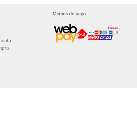
Medios de pago
uenta
mpra
.