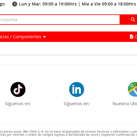
ago
Lun y Mar: 09:00 a 19:00Hrs | Mie a Vie 09:00 a 18:00Hrs
Piezas / Componentes
Síguenos en:
Síguenos en:
Nuestra Ubi
 previo aviso. Wei Chile S. A. no se hace responsable de errores técnicos o editoriales u o
ntas por internet u orden de compra sujetas a factibilidad de stock ( requieren confirmación 