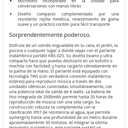
Micrófono incorporado en la unidad para
conversaciones con manos libres
Diseño compacto complementado por una
resistente rejilla metálica, revestimiento de goma
suave y un práctico cordón para fácil transporte
Sorprendentemente poderoso.
Disfruta de un sonido inigualable en tu casa, el jardín, la
piscina o cualquier lugar a donde vayas con el parlante
inalámbrico portátil KBS-025. Su diseño liviano y ultra
compacto hace que puedas deslizarlo en un bolsillo o
mochila con facilidad, y hasta cargarlo cómodamente en
la palma de la mano. El parlante está equipado con
tecnología TWS (con verdadera conexión inalámbrica
estéreo) para reproducir música a través de dos
unidades idénticas conectadas simultáneamente, con
una potencia total de salida de 6 watts. La batería de
litio integrada de 2000mAh permite hasta 20 horas de
reproducción de música con una sola carga. Su
construcción robusta se complementa con la
clasificación IPX7 de resistencia al agua, que permite
sumergirlo hasta una profundidad de un metro durante
aproximadamente 30 minutos. Al integrar la última
tecnología inalámbrica, este parlante portátil se