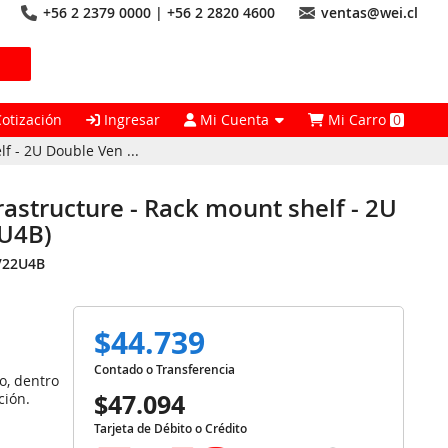
+56 2 2379 0000 | +56 2 2820 4600
ventas@wei.cl
Cotización
Ingresar
Mi Cuenta
Mi Carro
0
f - 2U Double Ven ...
rastructure - Rack mount shelf - 2U
U4B)
V22U4B
$44.739
Contado o Transferencia
o, dentro
$47.094
ción.
Tarjeta de Débito o Crédito