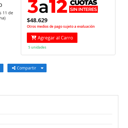
O
s 11 de
na)
$48.629
Otros medios de pago sujeto a evaluación
Agregar al Carro
5 unidades
Compartir