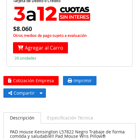
Tarjeta de Débito o Crédito
$8.060
Otros medios de pago sujeto a evaluación
Agregar al Carro
20 unidades
Cotización Empresa
Imprimir
Compartir
Descripción
Especificación Técnica
PAD mouse Kensington L57822 Negro Trabaje de forma
comóda y saludable!! Pad Mouse Wris Pillow®