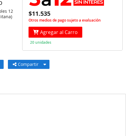
O
oles 12
$11.535
itana)
Otros medios de pago sujeto a evaluación
Agregar al Carro
20 unidades
Compartir