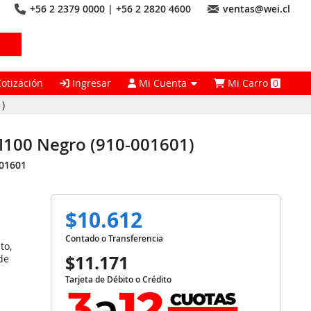
+56 2 2379 0000 | +56 2 2820 4600
ventas@wei.cl
Cotización
Ingresar
Mi Cuenta
Mi Carro
0
)
100 Negro (910-001601)
01601
$10.612
Contado o Transferencia
to,
$11.171
de
Tarjeta de Débito o Crédito