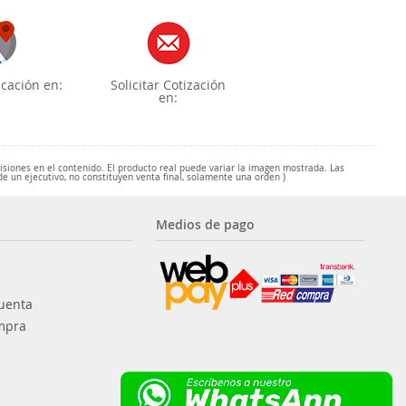
cación en:
Solicitar Cotización
en:
misiones en el contenido. El producto real puede variar la imagen mostrada. Las
de un ejecutivo, no constituyen venta final, solamente una orden )
Medios de pago
uenta
mpra