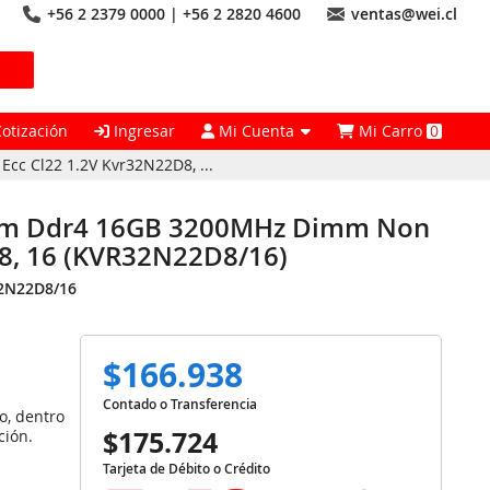
+56 2 2379 0000 | +56 2 2820 4600
ventas@wei.cl
Cotización
Ingresar
Mi Cuenta
Mi Carro
0
 Cl22 1.2V Kvr32N22D8, ...
am Ddr4 16GB 3200MHz Dimm Non
D8, 16 (KVR32N22D8/16)
2N22D8/16
$166.938
Contado o Transferencia
o, dentro
$175.724
ción.
Tarjeta de Débito o Crédito