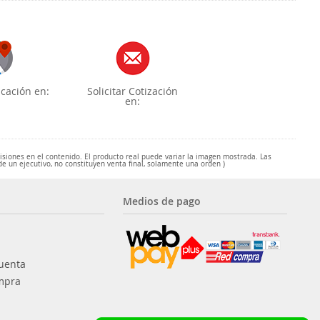
cación en:
Solicitar Cotización
en:
misiones en el contenido. El producto real puede variar la imagen mostrada. Las
de un ejecutivo, no constituyen venta final, solamente una orden )
Medios de pago
uenta
mpra