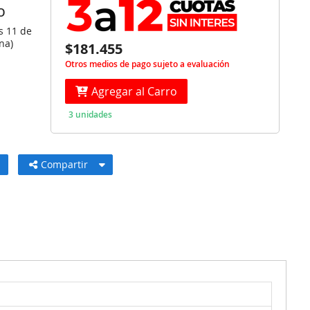
O
s 11 de
na)
$181.455
Otros medios de pago sujeto a evaluación
Agregar al Carro
3 unidades
Compartir