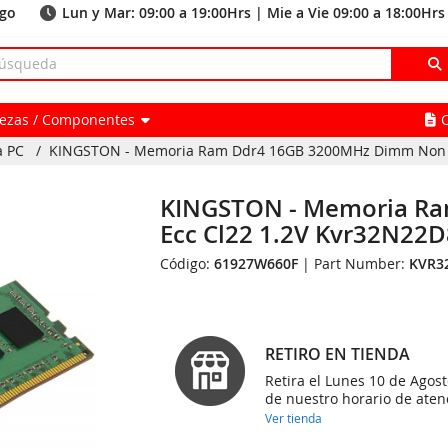
ago
Lun y Mar: 09:00 a 19:00Hrs | Mie a Vie 09:00 a 18:00Hrs
Piezas / Componentes
a PC
/
KINGSTON - Memoria Ram Ddr4 16GB 3200MHz Dimm Non Ecc
KINGSTON - Memoria R
Ecc Cl22 1.2V Kvr32N22
Código:
61927W660F
| Part Number:
KVR3
RETIRO EN TIENDA
Retira el Lunes 10 de Agost
de nuestro horario de aten
Ver tienda