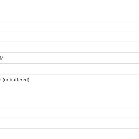
MM
d (unbuffered)