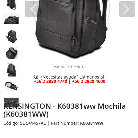
IMAGEN REFERENCIAL
¿Necesitas ayuda? Llámanos al
+56 2 2820 4740 | +56 2 2820 4600
KENSINGTON - K60381ww Mochila
(K60381WW)
Código:
5DC41457AE
| Part Number:
K60381WW