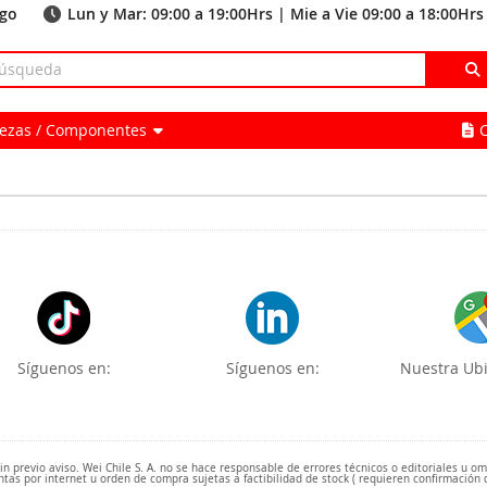
ago
Lun y Mar: 09:00 a 19:00Hrs | Mie a Vie 09:00 a 18:00Hrs
Piezas / Componentes
Síguenos en:
Síguenos en:
Nuestra Ubi
 previo aviso. Wei Chile S. A. no se hace responsable de errores técnicos o editoriales u o
ntas por internet u orden de compra sujetas a factibilidad de stock ( requieren confirmación 