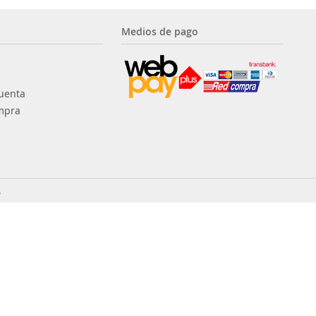
Medios de pago
uenta
mpra
.