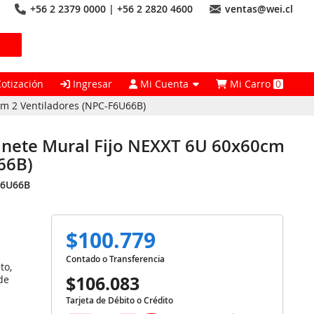
+56 2 2379 0000 | +56 2 2820 4600
ventas@wei.cl
Cotización
Ingresar
Mi Cuenta
Mi Carro
0
m 2 Ventiladores (NPC-F6U66B)
nete Mural Fijo NEXXT 6U 60x60cm
66B)
F6U66B
$100.779
Contado o Transferencia
to,
$106.083
de
Tarjeta de Débito o Crédito