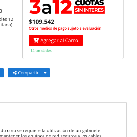
O
oles 12
$109.542
itana)
Otros medios de pago sujeto a evaluación
Agregar al Carro
14 unidades
Compartir
do o no se requiere la utilización de un gabinete
mantener los equipos de red seguros y los cables