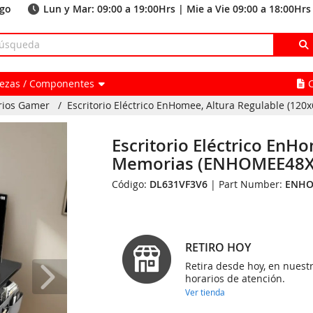
ago
Lun y Mar: 09:00 a 19:00Hrs | Mie a Vie 09:00 a 18:00Hrs
Piezas / Componentes
orios Gamer
/
Escritorio Eléctrico EnHomee, Altura Regulable (120
Escritorio Eléctrico EnH
Memorias (ENHOMEE48X
Código:
DL631VF3V6
| Part Number:
ENHO
RETIRO HOY
Retira desde hoy, en nuest
horarios de atención.
Ver tienda