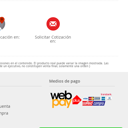
cación en:
Solicitar Cotización
en:
misiones en el contenido. El producto real puede variar la imagen mostrada. Las
de un ejecutivo, no constituyen venta final, solamente una orden )
Medios de pago
uenta
mpra