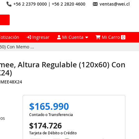
+56 2 2379 0000 | +56 2 2820 4600
ventas@wei.cl
Cotización
Ingresar
Mi Cuenta
Mi Carro
0
x60) Con Memo ...
omee, Altura Regulable (120x60) Con
24)
MEE48X24
$165.990
Contado o Transferencia
ros
$174.726
Tarjeta de Débito o Crédito