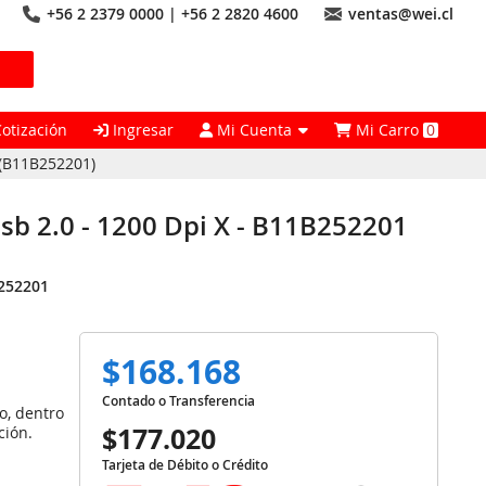
+56 2 2379 0000 | +56 2 2820 4600
ventas@wei.cl
Cotización
Ingresar
Mi Cuenta
Mi Carro
0
 (B11B252201)
sb 2.0 - 1200 Dpi X - B11B252201
252201
$168.168
Contado o Transferencia
o, dentro
$177.020
ción.
Tarjeta de Débito o Crédito