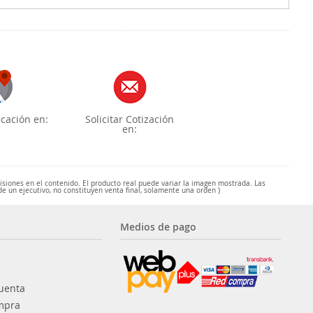
cación en:
Solicitar Cotización
en:
misiones en el contenido. El producto real puede variar la imagen mostrada. Las
de un ejecutivo, no constituyen venta final, solamente una orden )
Medios de pago
uenta
mpra