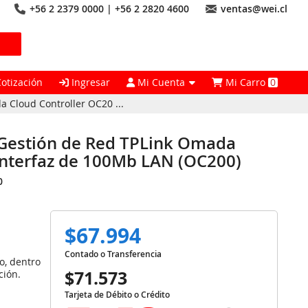
+56 2 2379 0000 | +56 2 2820 4600
ventas@wei.cl
Cotización
Ingresar
Mi Cuenta
Mi Carro
0
a Cloud Controller OC20 ...
e Gestión de Red TPLink Omada
Interfaz de 100Mb LAN (OC200)
0
$67.994
Contado o Transferencia
o, dentro
$71.573
ción.
Tarjeta de Débito o Crédito