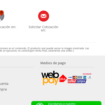
cación en:
Solicitar Cotización
en:
misiones en el contenido. El producto real puede variar la imagen mostrada. Las
de un ejecutivo, no constituyen venta final, solamente una orden )
Medios de pago
uenta
mpra