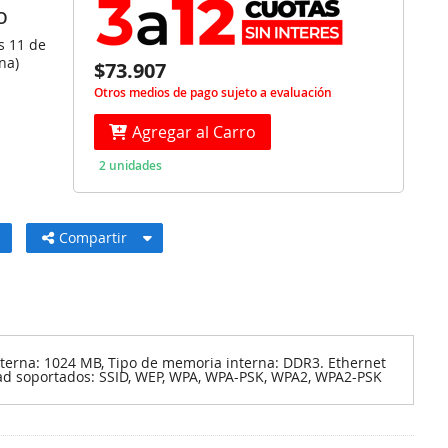
O
s 11 de
na)
$73.907
Otros medios de pago sujeto a evaluación
Agregar al Carro
2 unidades
Compartir
terna: 1024 MB, Tipo de memoria interna: DDR3. Ethernet
idad soportados: SSID, WEP, WPA, WPA-PSK, WPA2, WPA2-PSK