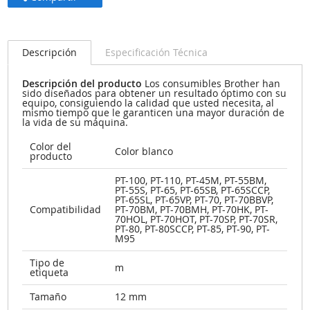
Descripción
Especificación Técnica
Descripción del producto
Los consumibles Brother han
sido diseñados para obtener un resultado óptimo con su
equipo, consiguiendo la calidad que usted necesita, al
mismo tiempo que le garanticen una mayor duración de
la vida de su máquina.
Color del
Color blanco
producto
PT-100, PT-110, PT-45M, PT-55BM,
PT-55S, PT-65, PT-65SB, PT-65SCCP,
PT-65SL, PT-65VP, PT-70, PT-70BBVP,
Compatibilidad
PT-70BM, PT-70BMH, PT-70HK, PT-
70HOL, PT-70HOT, PT-70SP, PT-70SR,
PT-80, PT-80SCCP, PT-85, PT-90, PT-
M95
Tipo de
m
etiqueta
Tamaño
12 mm