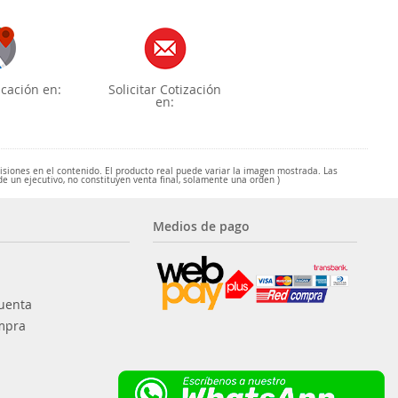
cación en:
Solicitar Cotización
en:
misiones en el contenido. El producto real puede variar la imagen mostrada. Las
de un ejecutivo, no constituyen venta final, solamente una orden )
Medios de pago
uenta
mpra