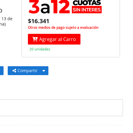
O
s 13 de
$16.341
na)
Otros medios de pago sujeto a evaluación
Agregar al Carro
20 unidades
Compartir