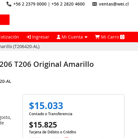
+56 2 2379 0000 | +56 2 2820 4600
ventas@wei.cl
Cotización
Ingresar
Mi Cuenta
Mi Carro
0
arillo (T206420-AL)
206 T206 Original Amarillo
20-AL
$15.033
Contado o Transferencia
gosto,
$15.825
de
Tarjeta de Débito o Crédito