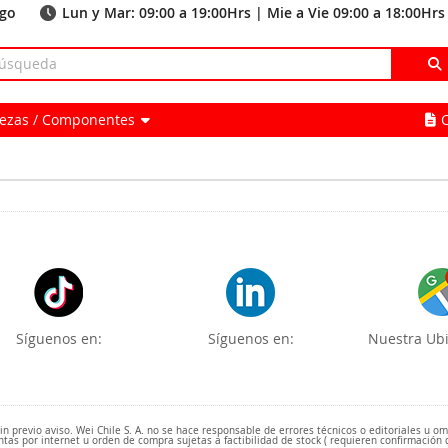
ago
Lun y Mar: 09:00 a 19:00Hrs | Mie a Vie 09:00 a 18:00Hrs
Piezas / Componentes
Síguenos en:
Síguenos en:
Nuestra Ubi
 previo aviso. Wei Chile S. A. no se hace responsable de errores técnicos o editoriales u o
ntas por internet u orden de compra sujetas a factibilidad de stock ( requieren confirmación 