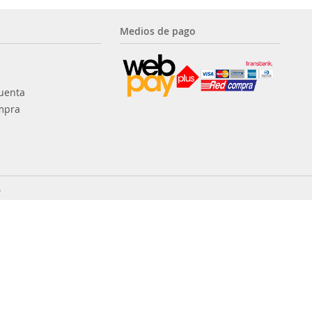
Medios de pago
uenta
mpra
.