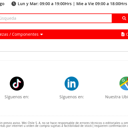
ago
Lun y Mar: 09:00 a 19:00Hrs | Mie a Vie 09:00 a 18:00Hrs
Piezas / Componentes
Síguenos en:
Síguenos en:
Nuestra Ubi
 previo aviso. Wei Chile S. A. no se hace responsable de errores técnicos o editoriales u o
ntas por internet u orden de compra sujetas a factibilidad de stock ( requieren confirmación 