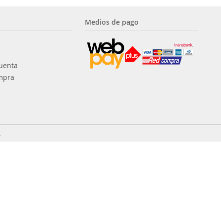
Medios de pago
uenta
mpra
.