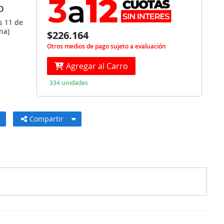
O
s 11 de
na)
$226.164
Otros medios de pago sujeto a evaluación
Agregar al Carro
334 unidades
Compartir