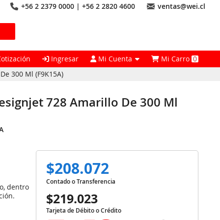
+56 2 2379 0000 | +56 2 2820 4600
ventas@wei.cl
Cotización
Ingresar
Mi Cuenta
Mi Carro
0
 De 300 Ml (F9K15A)
esignjet 728 Amarillo De 300 Ml
A
$208.072
Contado o Transferencia
o, dentro
$219.023
ción.
Tarjeta de Débito o Crédito