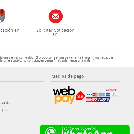
cación en:
Solicitar Cotización
en:
misiones en el contenido. El producto real puede variar la imagen mostrada. Las
de un ejecutivo, no constituyen venta final, solamente una orden )
Medios de pago
uenta
mpra