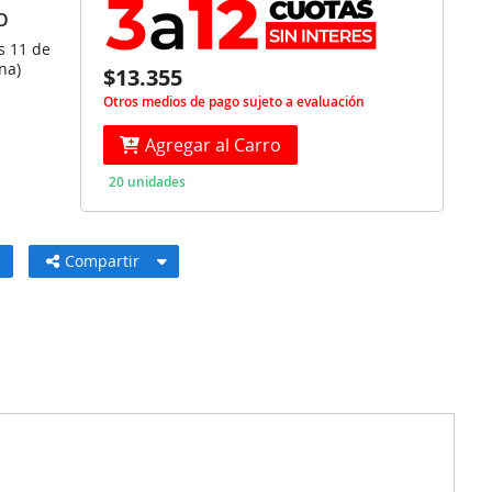
O
s 11 de
na)
$13.355
Otros medios de pago sujeto a evaluación
Agregar al Carro
20 unidades
Compartir