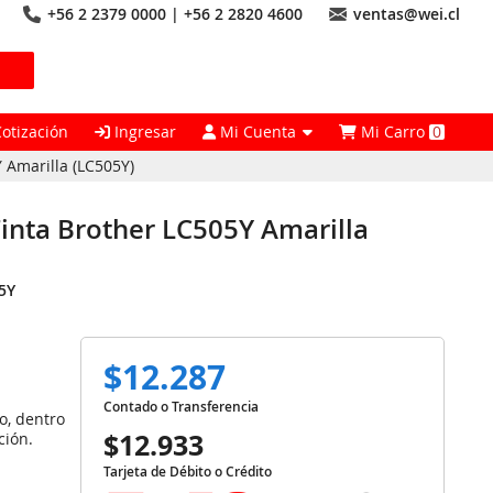
+56 2 2379 0000 | +56 2 2820 4600
ventas@wei.cl
Cotización
Ingresar
Mi Cuenta
Mi Carro
0
 Amarilla (LC505Y)
inta Brother LC505Y Amarilla
5Y
$12.287
Contado o Transferencia
o, dentro
$12.933
ción.
Tarjeta de Débito o Crédito