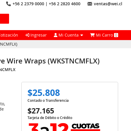
+56 2 2379 0000 | +56 2 2820 4600
ventas@wei.cl
Cotización
Ingresar
Mi Cuenta
Mi Carro
0
TNCMFLX)
ve Wire Wraps (WKSTNCMFLX)
NCMFLX
$25.808
Contado o Transferencia
to,
$27.165
de
Tarjeta de Débito o Crédito