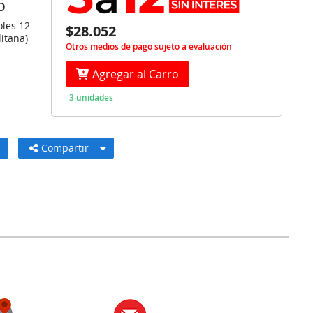
O
oles 12
$28.052
itana)
Otros medios de pago sujeto a evaluación
Agregar al Carro
3 unidades
Compartir