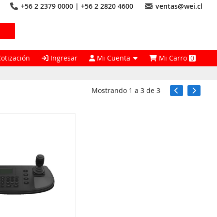
+56 2 2379 0000 | +56 2 2820 4600
ventas@wei.cl
Cotización
Ingresar
Mi Cuenta
Mi Carro
0
Mostrando
1
a
3
de
3