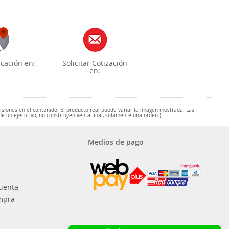
cación en:
Solicitar Cotización
en:
misiones en el contenido. El producto real puede variar la imagen mostrada. Las
de un ejecutivo, no constituyen venta final, solamente una orden )
Medios de pago
uenta
mpra