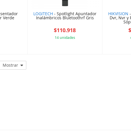
esentador
LOGITECH
- Spotlight Apuntador
HIKVISION
-
r Verde
Inalámbricos Bluetoothrf Gris
Dvr, Nvr y 
Sopo
1
$110.918
14 unidades
EN27081
5D094968A6
Mostrar