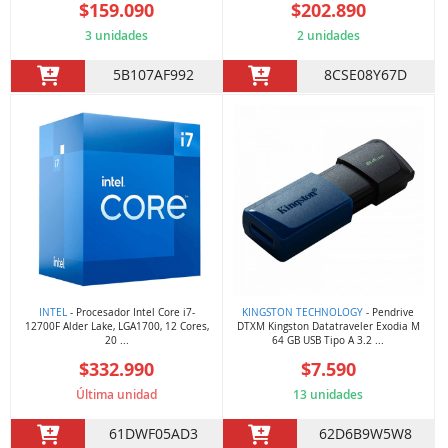
$159.090
$202.890
3 unidades
2 unidades
5B107AF992
8CSE08Y67D
INTEL
- Procesador Intel Core i7-
KINGSTON TECHNOLOGY
- Pendrive
12700F Alder Lake, LGA1700, 12 Cores,
DTXM Kingston Datatraveler Exodia M
20 ...
64 GB USB Tipo A 3.2 ...
$332.990
$7.590
Última unidad
13 unidades
61DWF05AD3
62D6B9W5W8