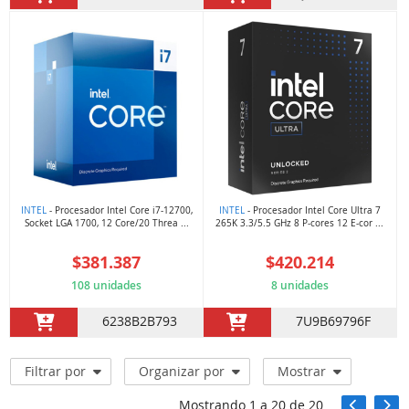
INTEL
- Procesador Intel Core i7-12700,
INTEL
- Procesador Intel Core Ultra 7
Socket LGA 1700, 12 Core/20 Threa ...
265K 3.3/5.5 GHz 8 P-cores 12 E-cor ...
$381.387
$420.214
108 unidades
8 unidades
6238B2B793
7U9B69796F
Filtrar por
Organizar por
Mostrar
Mostrando
1
a
20
de
20