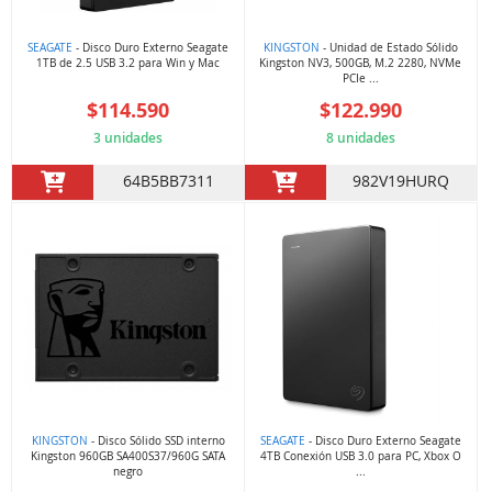
SEAGATE
- Disco Duro Externo Seagate
KINGSTON
- Unidad de Estado Sólido
1TB de 2.5 USB 3.2 para Win y Mac
Kingston NV3, 500GB, M.2 2280, NVMe
PCIe ...
$114.590
$122.990
3 unidades
8 unidades
64B5BB7311
982V19HURQ
KINGSTON
- Disco Sólido SSD interno
SEAGATE
- Disco Duro Externo Seagate
Kingston 960GB SA400S37/960G SATA
4TB Conexión USB 3.0 para PC, Xbox O
negro
...