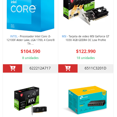
INTEL
- Procesador Intel Core i3-
MSI
- Tarjeta de video MSI GeForce GT
12100F Alder Lake, LGA 1700, 4 Core/8
1030 4GB GDDR4 OC Low Profile
Th ...
$104.590
$122.990
8 unidades
18 unidades
622212A717
6511C3201D