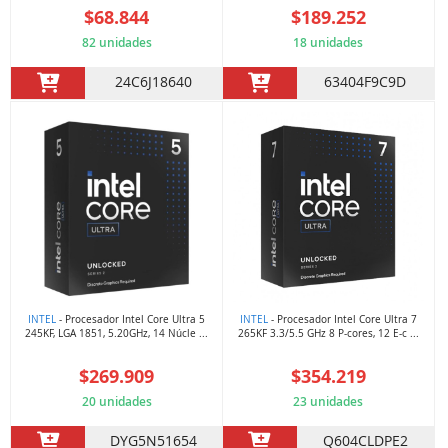
$68.844
$189.252
82 unidades
18 unidades
24C6J18640
63404F9C9D
INTEL
- Procesador Intel Core Ultra 5
INTEL
- Procesador Intel Core Ultra 7
245KF, LGA 1851, 5.20GHz, 14 Núcle ...
265KF 3.3/5.5 GHz 8 P-cores, 12 E-c ...
$269.909
$354.219
20 unidades
23 unidades
DYG5N51654
Q604CLDPE2