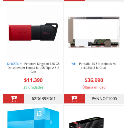
KINGSTON
- Pendrive Kingston 128 GB
WEI
- Pantalla 13.3 Notebook Hd
Datatraveler Exodia M USB Tipo A 3.2
(16083) (3 M.Gtia)
Gen
$11.390
$36.990
29 unidades
Última unidad
62D6B9FD61
PANNOT1005