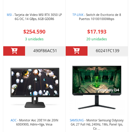
MSI
- Tarjeta de Video MSI RTX 3050 LP
TP-LINK
- Switch de Escritorio de 8
6G OC, 14 GBps, 6GB GDDR6
Puertos 101001000Mbps
$254.590
$17.193
3 unidades
20 unidades
490F86AC51
60241FC139
AOC
- Monitor Aoc 20E1H de 20IN
SAMSUNG
- Monitor Samsung Odyssey
600X900, Hdmi+Vga, Vesa
G4, 27 Full Hd, 240Hz, 1Ms, Panel Ips,
Co ...