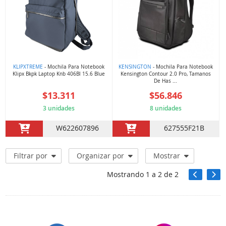
KLIPXTREME
- Mochila Para Notebook
KENSINGTON
- Mochila Para Notebook
Klipx Bkpk Laptop Knb 406Bl 15.6 Blue
Kensington Contour 2.0 Pro, Tamanos
De Has ...
$13.311
$56.846
3 unidades
8 unidades
W622607896
627555F21B
Filtrar por
Organizar por
Mostrar
Mostrando
1
a
2
de
2