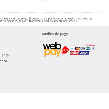
misiones en el contenido. El producto real puede variar la imagen mostrada. Las
de un ejecutivo, no constituyen venta final, solamente una orden )
Medios de pago
uenta
mpra
.