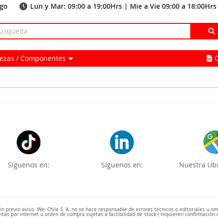
ago
Lun y Mar: 09:00 a 19:00Hrs | Mie a Vie 09:00 a 18:00Hrs
Piezas / Componentes
Síguenos en:
Síguenos en:
Nuestra Ubi
 previo aviso. Wei Chile S. A. no se hace responsable de errores técnicos o editoriales u o
ntas por internet u orden de compra sujetas a factibilidad de stock ( requieren confirmación 