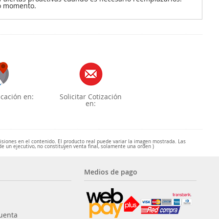
do momento.
cación en:
Solicitar Cotización
en:
misiones en el contenido. El producto real puede variar la imagen mostrada. Las
de un ejecutivo, no constituyen venta final, solamente una orden )
Medios de pago
uenta