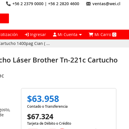
+56 2 2379 0000 | +56 2 2820 4600
ventas@wei.cl
Cotización
Ingresar
Mi Cuenta
Mi Carro
0
rtucho 1400pag Cian ( ...
cho Láser Brother Tn-221c Cartucho
1C
$63.958
Contado o Transferencia
gosto,
$67.324
de
Tarjeta de Débito o Crédito