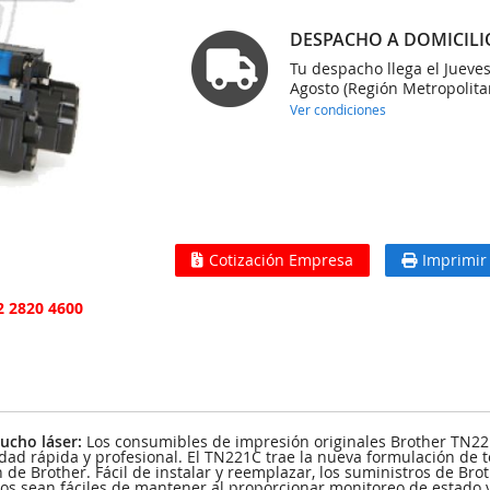
DESPACHO A DOMICILI
Tu despacho llega el Jueve
Agosto (Región Metropolita
Ver condiciones
Cotización Empresa
Imprimir
2 2820 4600
ucho láser:
Los consumibles de impresión originales Brother TN22
ad rápida y profesional. El TN221C trae la nueva formulación de tó
 de Brother. Fácil de instalar y reemplazar, los suministros de Br
tros sean fáciles de mantener al proporcionar monitoreo de estado 