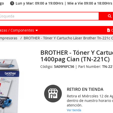
ago
Lun y Mar: 09:00 a 19:00Hrs | Mie a Vie 09:00 a 18:00Hrs
Piezas / Componentes
Impresoras
/
BROTHER - Tóner Y Cartucho Láser Brother Tn-221c Ca
BROTHER - Tóner Y Cartu
1400pag Cian (TN-221C)
Código:
5A09F6FC56
| Part Number:
TN-22
RETIRO EN TIENDA
Retira el Miércoles 12 de A
dentro de nuestro horario 
atención.
Ver tienda