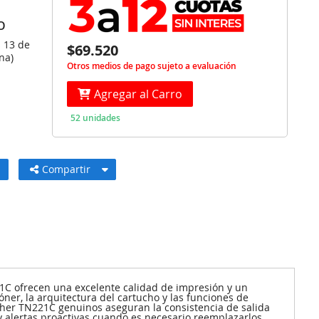
O
s 13 de
$69.520
na)
Otros medios de pago sujeto a evaluación
Agregar al Carro
52 unidades
Compartir
1C ofrecen una excelente calidad de impresión y un
ner, la arquitectura del cartucho y las funciones de
other TN221C genuinos aseguran la consistencia de salida
y alertas proactivas cuando es necesario reemplazarlos.